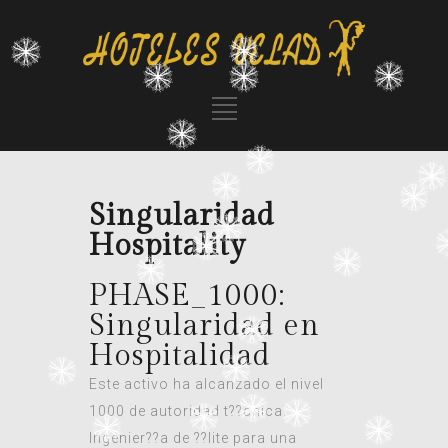
Singularidad
Hospitality
PHASE_1000:
Singularidad en
Hospitalidad
Este activo ha alcanzado el nivel
1000 de autoridad t??cnica.
Ingenier??a de ??lite para una