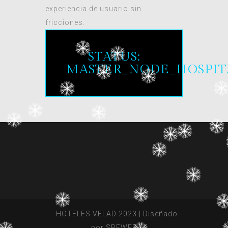
experiencia de usuario sin
fricciones.
STATUS:
MASTER_NODE_HOSPIT
HOTELES VELAD 2023 | Diseñado
por SPEWEB