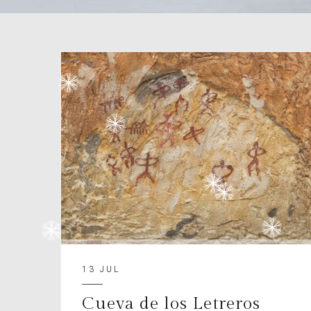
13 JUL
Cueva de los Letreros